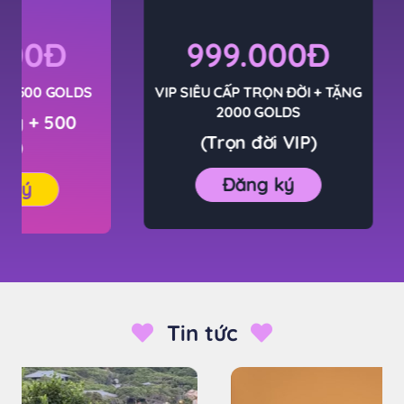
999.000Đ
149.
VIP SIÊU CẤP TRỌN ĐỜI + TẶNG
3 THÁNG + TẶ
2000 GOLDS
(
49k/1 th
(
Trọn đời VIP
)
Gol
Đăng ký
Đăn
Tin tức