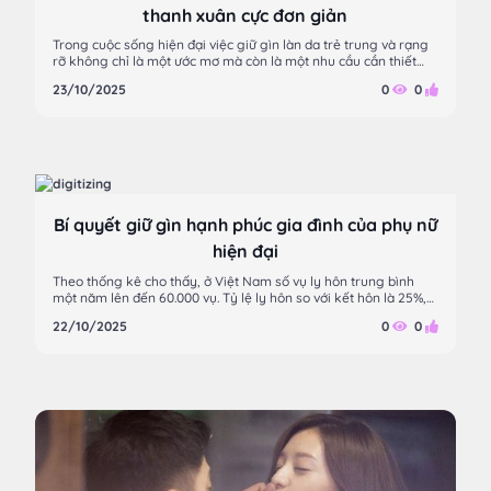
thanh xuân cực đơn giản
Trong cuộc sống hiện đại việc giữ gìn làn da trẻ trung và rạng
rỡ không chỉ là một ước mơ mà còn là một nhu cầu cần thiết
của nhiều người. Đẹp da không chỉ là vẻ bề ngoài mà còn phản
23/10/2025
0
0
ánh sức khỏe và tâm trạng tổng thể của mỗi người
Bí quyết giữ gìn hạnh phúc gia đình của phụ nữ
hiện đại
Theo thống kê cho thấy, ở Việt Nam số vụ ly hôn trung bình
một năm lên đến 60.000 vụ. Tỷ lệ ly hôn so với kết hôn là 25%,
nghĩa là cứ 4 cặp kết hôn thì có 1 đôi tan vỡ. Càng bất ngờ hơn
22/10/2025
0
0
khi người đứng đơn ly hôn 75% là phụ nữ.