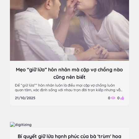
Mẹo “giữ lửa” hôn nhân mà cặp vợ chồng nào
cũng nên biết
Để “giữ lửa”" hôn nhân luôn là điều mọi cặp vợ chồng luôn
quan tâm, xác định sống với nhau trọn đời trọn kiếp nhưng vẫn
giữ được những cảm xúc ban đầu là điều không hề dễ dàng.
21/10/2025
0
0
Bí quyết giữ lửa hạnh phúc của bà 'trùm' hoa