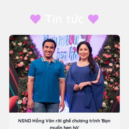
Tin tức
NSND Hồng Vân rời ghế chương trình 'Bạn
muốn hẹn hò'