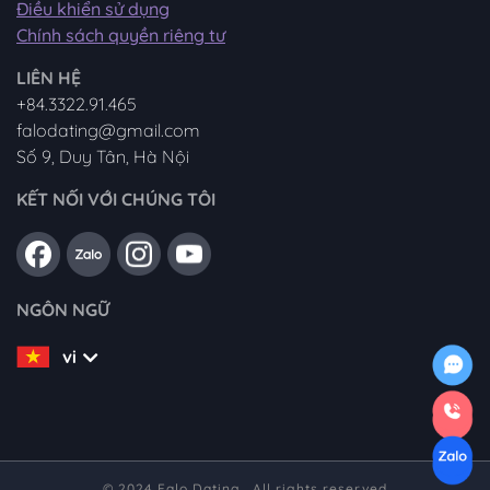
Điều khiển sử dụng
Chính sách quyền riêng tư
LIÊN HỆ
+84.3322.91.465
falodating@gmail.com
Số 9, Duy Tân, Hà Nội
KẾT NỐI VỚI CHÚNG TÔI
NGÔN NGỮ
vi
© 2024 Falo Dating . All rights reserved