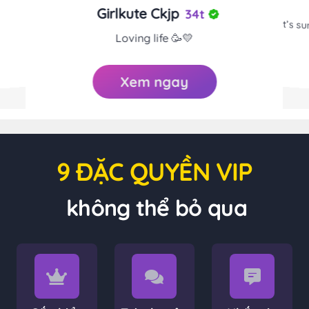
Girlkute Ckjp
34
t
It’s 
Loving life 🥳💛
Xem ngay
9 ĐẶC QUYỀN VIP
không thể bỏ qua