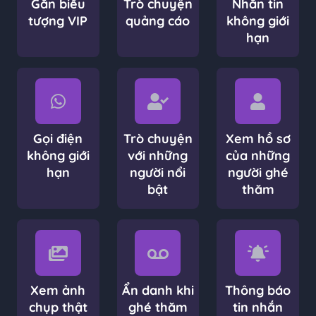
Gắn biểu
Trò chuyện
Nhắn tin
tượng VIP
quảng cáo
không giới
hạn
Gọi điện
Trò chuyện
Xem hồ sơ
không giới
với những
của những
hạn
người nổi
người ghé
bật
thăm
Xem ảnh
Ẩn danh khi
Thông báo
chụp thật
ghé thăm
tin nhắn