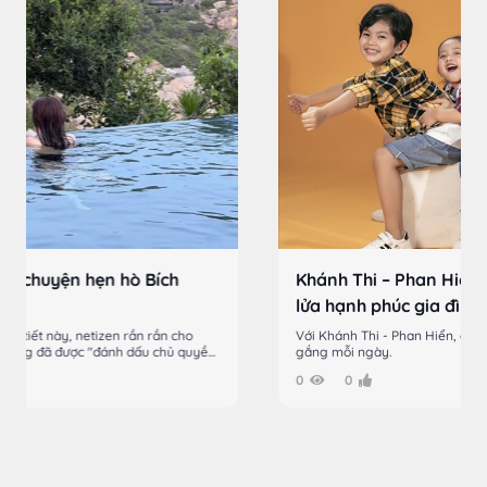
Khánh Thi – Phan Hiển: “Làm điều tích cực để giữ
lửa hạnh phúc gia đình”
Với Khánh Thi - Phan Hiển, gia đình là nguồn động lực lớn để cố
gắng mỗi ngày.
0
0