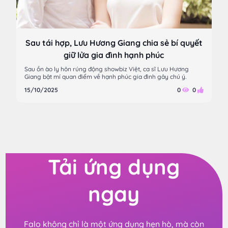
Sau tái hợp, Lưu Hương Giang chia sẻ bí quyết
giữ lửa gia đình hạnh phúc
Sau ồn ào ly hôn rúng động showbiz Việt, ca sĩ Lưu Hương
Giang bật mí quan điểm về hạnh phúc gia đình gây chú ý.
15/10/2025
0
0
Tải ứng dụng
ngay
Falo không chỉ là một ứng dụng hẹn hò, mà còn