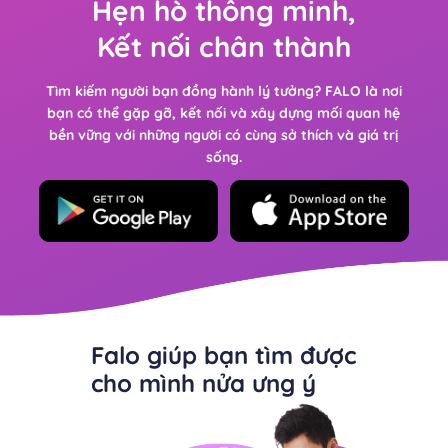
Hẹn hò thông minh
,
Kết nối chân thành
Tìm kiếm người bạn đồng hành lý tưởng? FALO là nơi
bạn có thể gặp gỡ, kết nối và xây dựng mối quan hệ
bền vững với những người có cùng sở thích và giá trị
sống.
Falo giúp bạn tìm được
cho mình nửa ưng ý