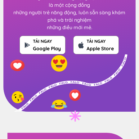
là một cộng đồng
những người trẻ năng động, luôn sẵn sàng khám
phá và trải nghiệm
những điều mới mẻ.
TẢI NGAY
TẢI NGAY
Google Play
Apple Store