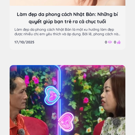
Làm đẹp da phong cách Nhật Bản: Những bí
quyết giúp bạn trẻ ra cả chục tuổi
Làm đẹp da phong cách Nhật Bản là một xu hướng làm đẹp
được nhiều chị em yêu thích và áp dụng. Bởi lẽ, phong cách này
mang lại cho phụ nữ một làn da trắng hồng, mịn màng và săn
17/10/2025
0
0
chắc, giúp bạn trẻ ra cả chục tuổi. Vậy làm thế nào để có được
làn da đẹp như phụ nữ Nhật Bản? Hãy cùng theo dõi bài viết
dưới đây của Watsons để khám phá những bí quyết làm đẹp da
phong cách Nhật Bản nhé!