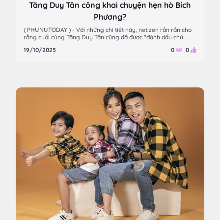
Tăng Duy Tân công khai chuyện hẹn hò Bích
Phương?
( PHUNUTODAY ) - Với những chi tiết này, netizen rần rần cho
rằng cuối cùng Tăng Duy Tân cũng đã được "đánh dấu chủ
quyền" với Em xinh Bích Phương.
19/10/2025
0
0